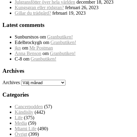
Julgransfötter över hela världen
december 18, 2023
Kungsgran eller rödgran?
februari 26, 2023
Gillar du trädgård?
februari 19, 2023
Latest comments
Sunburstxos
om
Granbutiken!
Edelbrockygh
om
Granbutiken!
jkn
om
Mr Postman
Anna Benson
om
Granbutiken!
C-8
om
Granbutiken!
Archives
Archives
Categories
Cancerpodden
(57)
Kändisliv
(442)
Life
(375)
Media
(59)
Miami Life
(490)
Övrigt
(399)