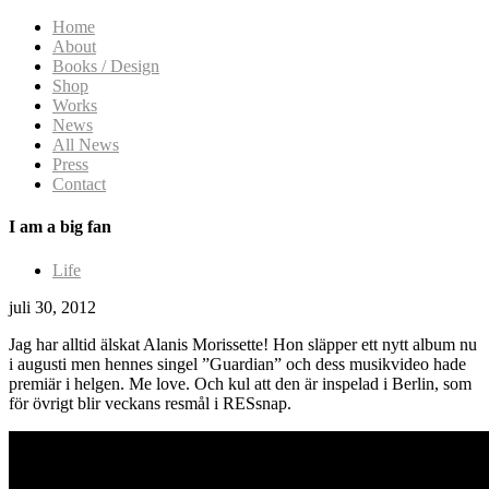
Home
About
Books / Design
Shop
Works
News
All News
Press
Contact
I am a big fan
Life
juli 30, 2012
Jag har alltid älskat Alanis Morissette! Hon släpper ett nytt album nu
i augusti men hennes singel ”Guardian” och dess musikvideo hade
premiär i helgen. Me love. Och kul att den är inspelad i Berlin, som
för övrigt blir veckans resmål i RESsnap.