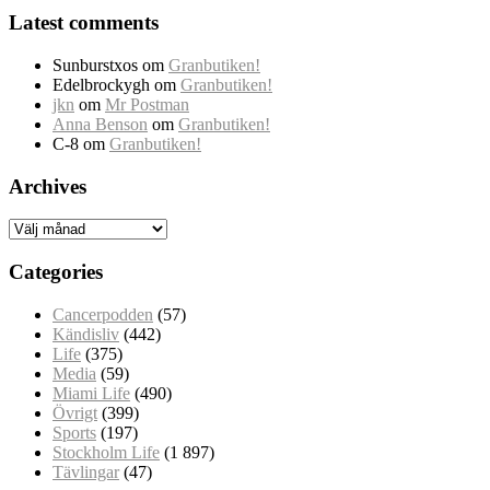
Latest comments
Sunburstxos
om
Granbutiken!
Edelbrockygh
om
Granbutiken!
jkn
om
Mr Postman
Anna Benson
om
Granbutiken!
C-8
om
Granbutiken!
Archives
Archives
Categories
Cancerpodden
(57)
Kändisliv
(442)
Life
(375)
Media
(59)
Miami Life
(490)
Övrigt
(399)
Sports
(197)
Stockholm Life
(1 897)
Tävlingar
(47)