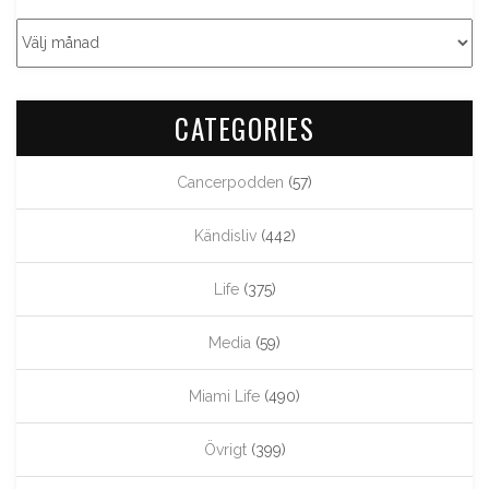
CATEGORIES
Cancerpodden
(57)
Kändisliv
(442)
Life
(375)
Media
(59)
Miami Life
(490)
Övrigt
(399)