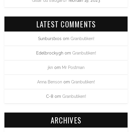
Gillar du trädgård?
februari 19, 2023
LATEST COMMENTS
Sunburstxos
om
Granbutiken!
Edelbrockygh
om
Granbutiken!
jkn
om
Mr Postman
Anna Benson
om
Granbutiken!
C-8
om
Granbutiken!
ARCHIVES