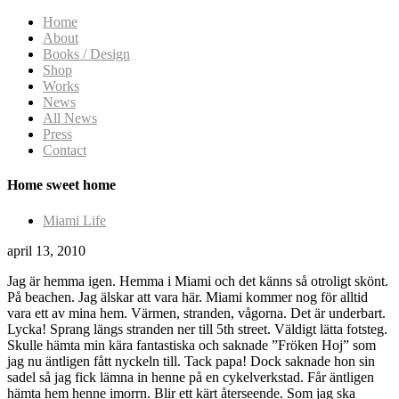
Home
About
Books / Design
Shop
Works
News
All News
Press
Contact
Home sweet home
Miami Life
april 13, 2010
Jag är hemma igen. Hemma i Miami och det känns så otroligt skönt.
På beachen. Jag älskar att vara här. Miami kommer nog för alltid
vara ett av mina hem. Värmen, stranden, vågorna. Det är underbart.
Lycka! Sprang längs stranden ner till 5th street. Väldigt lätta fotsteg.
Skulle hämta min kära fantastiska och saknade ”Fröken Hoj” som
jag nu äntligen fått nyckeln till. Tack papa! Dock saknade hon sin
sadel så jag fick lämna in henne på en cykelverkstad. Får äntligen
hämta hem henne imorrn. Blir ett kärt återseende. Som jag ska