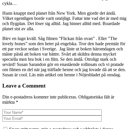
cykla…
Hann knappt med planet från New York. Men gjorde det ändå.
Vilket egentligen borde varit omöjligt. Fattar inte vad det är med mig
och flygplan. Det löser sig alltid. Jag hinner alltid med. Boardade
planet sist av alla.
Blev en lugn kväll. Såg filmen ”Flickan från ovan” . Eller ”The
lovely bones” som den heter på engelska. Tror den hade premiär för
ett par veckor sedan i Sverige. Jag läste ut boken häromdagen och
måste påstå att boken var bättre. Svårt att skildra denna mycket
speciella men bra bok i en film. Se den ändå. Otroligt stark och
sevärd! Susan Sarandon gör en enastående rollinsats och vi pratade
om filmen en del när jag träffade henne och jag lovade då att se den.
Susan är cool. Läs min artikel om henne i Nöjesbladet på onsdag.
Leave a Comment
Din e-postadress kommer inte publiceras.
Obligatoriska fält är
märkta
*