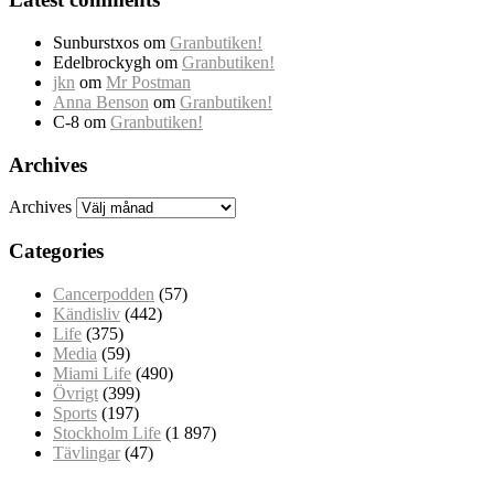
Sunburstxos
om
Granbutiken!
Edelbrockygh
om
Granbutiken!
jkn
om
Mr Postman
Anna Benson
om
Granbutiken!
C-8
om
Granbutiken!
Archives
Archives
Categories
Cancerpodden
(57)
Kändisliv
(442)
Life
(375)
Media
(59)
Miami Life
(490)
Övrigt
(399)
Sports
(197)
Stockholm Life
(1 897)
Tävlingar
(47)