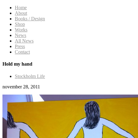
Home
About
Books / Design
Shop
Works
News
All News
Press
Contact
Hold my hand
Stockholm Life
november 28, 2011