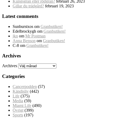
Kungsgran eller rödgran?
februari 26, 2023
Gillar du trädgård?
februari 19, 2023
Latest comments
Sunburstxos
om
Granbutiken!
Edelbrockygh
om
Granbutiken!
jkn
om
Mr Postman
Anna Benson
om
Granbutiken!
C-8
om
Granbutiken!
Archives
Archives
Categories
Cancerpodden
(57)
Kändisliv
(442)
Life
(375)
Media
(59)
Miami Life
(490)
Övrigt
(399)
Sports
(197)