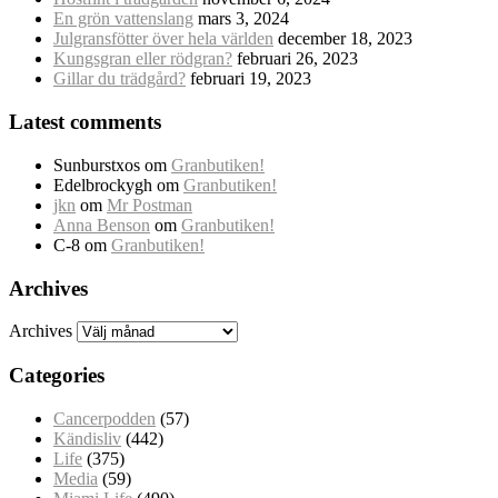
En grön vattenslang
mars 3, 2024
Julgransfötter över hela världen
december 18, 2023
Kungsgran eller rödgran?
februari 26, 2023
Gillar du trädgård?
februari 19, 2023
Latest comments
Sunburstxos
om
Granbutiken!
Edelbrockygh
om
Granbutiken!
jkn
om
Mr Postman
Anna Benson
om
Granbutiken!
C-8
om
Granbutiken!
Archives
Archives
Categories
Cancerpodden
(57)
Kändisliv
(442)
Life
(375)
Media
(59)