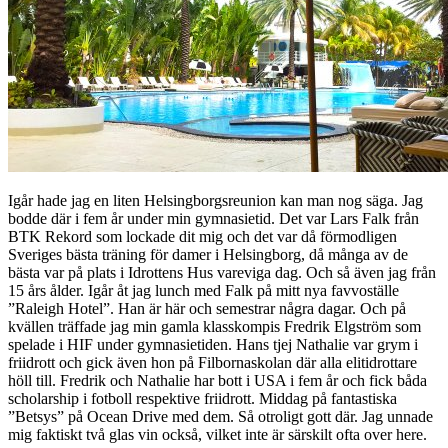
Igår hade jag en liten Helsingborgsreunion kan man nog säga. Jag
bodde där i fem år under min gymnasietid. Det var Lars Falk från
BTK Rekord som lockade dit mig och det var då förmodligen
Sveriges bästa träning för damer i Helsingborg, då många av de
bästa var på plats i Idrottens Hus vareviga dag. Och så även jag från
15 års ålder. Igår åt jag lunch med Falk på mitt nya favvoställe
”Raleigh Hotel”. Han är här och semestrar några dagar. Och på
kvällen träffade jag min gamla klasskompis Fredrik Elgström som
spelade i HIF under gymnasietiden. Hans tjej Nathalie var grym i
friidrott och gick även hon på Filbornaskolan där alla elitidrottare
höll till. Fredrik och Nathalie har bott i USA i fem år och fick båda
scholarship i fotboll respektive friidrott. Middag på fantastiska
”Betsys” på Ocean Drive med dem. Så otroligt gott där. Jag unnade
mig faktiskt två glas vin också, vilket inte är särskilt ofta over here.