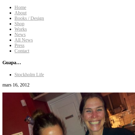
Home
About
Books / Design
Shop
Works
News
All News
Press
Contact
Guapa…
Stockholm Life
mars 16, 2012