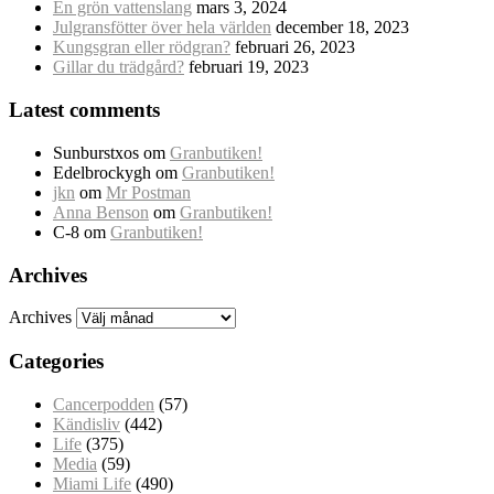
En grön vattenslang
mars 3, 2024
Julgransfötter över hela världen
december 18, 2023
Kungsgran eller rödgran?
februari 26, 2023
Gillar du trädgård?
februari 19, 2023
Latest comments
Sunburstxos
om
Granbutiken!
Edelbrockygh
om
Granbutiken!
jkn
om
Mr Postman
Anna Benson
om
Granbutiken!
C-8
om
Granbutiken!
Archives
Archives
Categories
Cancerpodden
(57)
Kändisliv
(442)
Life
(375)
Media
(59)
Miami Life
(490)