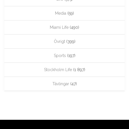
Media
(59)
Miami Life
(490)
Övrigt
(399)
Sports
(197)
Stockholm Life
(1 897)
Tävlingar
(47)