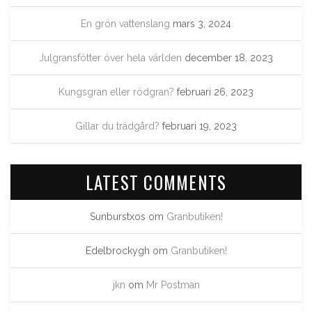
En grön vattenslang
mars 3, 2024
Julgransfötter över hela världen
december 18, 2023
Kungsgran eller rödgran?
februari 26, 2023
Gillar du trädgård?
februari 19, 2023
LATEST COMMENTS
Sunburstxos
om
Granbutiken!
Edelbrockygh
om
Granbutiken!
jkn
om
Mr Postman