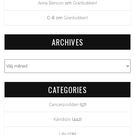
Anna Benson
om
Granbutiken!
C-8
om
Granbutiken!
ARCHIVES
CATEGORIES
Cancerpodden
(57)
Kändisliv
(442)
Life
(375)