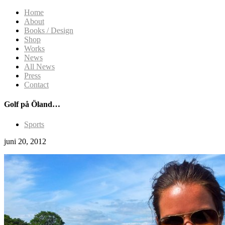
Home
About
Books / Design
Shop
Works
News
All News
Press
Contact
Golf på Öland…
Sports
juni 20, 2012