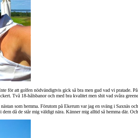
Inte för att golfen nödvändigtvis gick så bra men gud vad vi pratade. På 
ckert. Två 18-hålsbanor och med bra kvalitet men shit vad svåra greener
ns nästan som hemma. Förutom på Ekerum var jag en sväng i Saxnäs och 
i dem då de står mig väldigt nära. Känner mig alltid så hemma där. Och