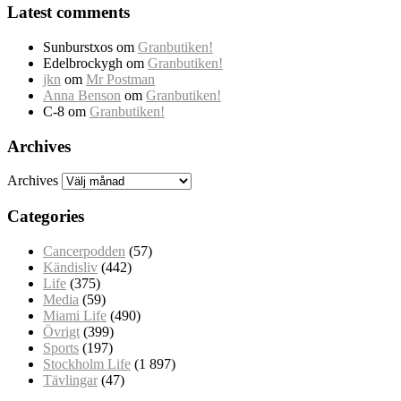
Latest comments
Sunburstxos
om
Granbutiken!
Edelbrockygh
om
Granbutiken!
jkn
om
Mr Postman
Anna Benson
om
Granbutiken!
C-8
om
Granbutiken!
Archives
Archives
Categories
Cancerpodden
(57)
Kändisliv
(442)
Life
(375)
Media
(59)
Miami Life
(490)
Övrigt
(399)
Sports
(197)
Stockholm Life
(1 897)
Tävlingar
(47)