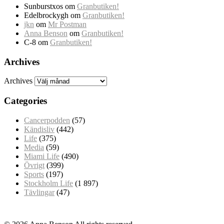
Sunburstxos
om
Granbutiken!
Edelbrockygh
om
Granbutiken!
jkn
om
Mr Postman
Anna Benson
om
Granbutiken!
C-8
om
Granbutiken!
Archives
Archives
Categories
Cancerpodden
(57)
Kändisliv
(442)
Life
(375)
Media
(59)
Miami Life
(490)
Övrigt
(399)
Sports
(197)
Stockholm Life
(1 897)
Tävlingar
(47)