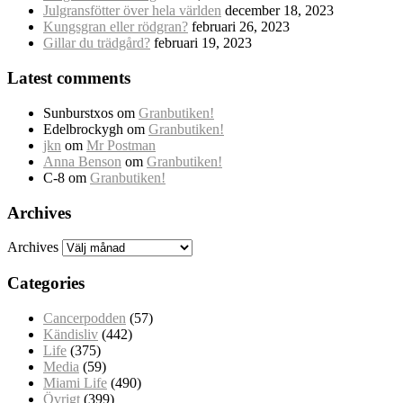
Julgransfötter över hela världen
december 18, 2023
Kungsgran eller rödgran?
februari 26, 2023
Gillar du trädgård?
februari 19, 2023
Latest comments
Sunburstxos
om
Granbutiken!
Edelbrockygh
om
Granbutiken!
jkn
om
Mr Postman
Anna Benson
om
Granbutiken!
C-8
om
Granbutiken!
Archives
Archives
Categories
Cancerpodden
(57)
Kändisliv
(442)
Life
(375)
Media
(59)
Miami Life
(490)
Övrigt
(399)