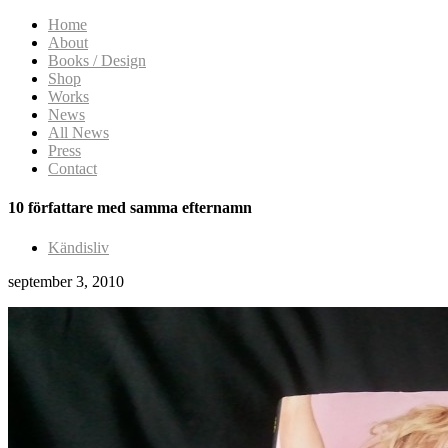
Home
About
Books / Design
Shop
Works
News
All News
Press
Contact
10 författare med samma efternamn
Kändisliv
september 3, 2010