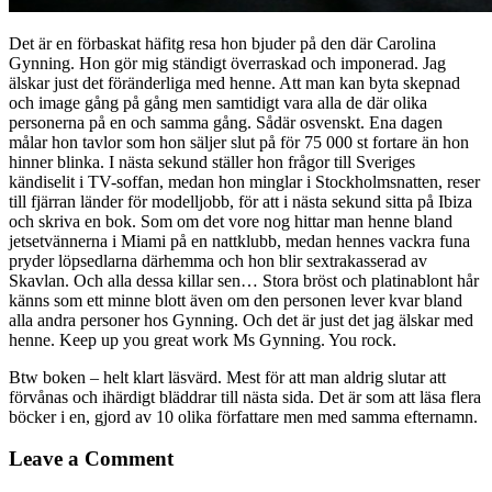
Det är en förbaskat häfitg resa hon bjuder på den där Carolina
Gynning. Hon gör mig ständigt överraskad och imponerad. Jag
älskar just det föränderliga med henne. Att man kan byta skepnad
och image gång på gång men samtidigt vara alla de där olika
personerna på en och samma gång. Sådär osvenskt. Ena dagen
målar hon tavlor som hon säljer slut på för 75 000 st fortare än hon
hinner blinka. I nästa sekund ställer hon frågor till Sveriges
kändiselit i TV-soffan, medan hon minglar i Stockholmsnatten, reser
till fjärran länder för modelljobb, för att i nästa sekund sitta på Ibiza
och skriva en bok. Som om det vore nog hittar man henne bland
jetsetvännerna i Miami på en nattklubb, medan hennes vackra funa
pryder löpsedlarna därhemma och hon blir sextrakasserad av
Skavlan. Och alla dessa killar sen… Stora bröst och platinablont hår
känns som ett minne blott även om den personen lever kvar bland
alla andra personer hos Gynning. Och det är just det jag älskar med
henne. Keep up you great work Ms Gynning. You rock.
Btw boken – helt klart läsvärd. Mest för att man aldrig slutar att
förvånas och ihärdigt bläddrar till nästa sida. Det är som att läsa flera
böcker i en, gjord av 10 olika författare men med samma efternamn.
Leave a Comment