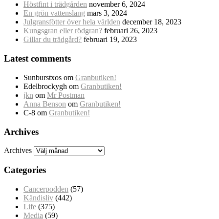
Höstfint i trädgården
november 6, 2024
En grön vattenslang
mars 3, 2024
Julgransfötter över hela världen
december 18, 2023
Kungsgran eller rödgran?
februari 26, 2023
Gillar du trädgård?
februari 19, 2023
Latest comments
Sunburstxos
om
Granbutiken!
Edelbrockygh
om
Granbutiken!
jkn
om
Mr Postman
Anna Benson
om
Granbutiken!
C-8
om
Granbutiken!
Archives
Archives
Categories
Cancerpodden
(57)
Kändisliv
(442)
Life
(375)
Media
(59)