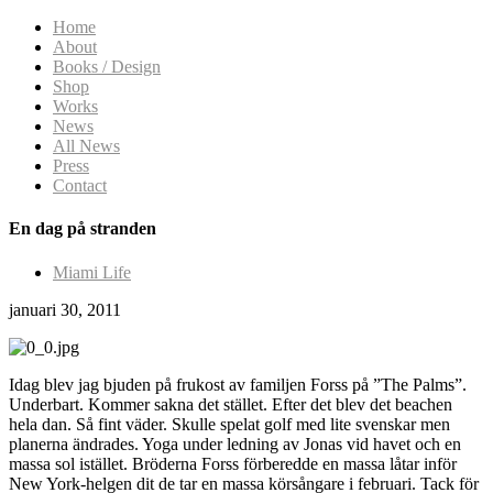
Home
About
Books / Design
Shop
Works
News
All News
Press
Contact
En dag på stranden
Miami Life
januari 30, 2011
Idag blev jag bjuden på frukost av familjen Forss på ”The Palms”.
Underbart. Kommer sakna det stället. Efter det blev det beachen
hela dan. Så fint väder. Skulle spelat golf med lite svenskar men
planerna ändrades. Yoga under ledning av Jonas vid havet och en
massa sol istället. Bröderna Forss förberedde en massa låtar inför
New York-helgen dit de tar en massa körsångare i februari. Tack för