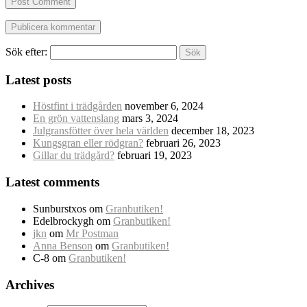
Post Comment
Sök efter:
Latest posts
Höstfint i trädgården
november 6, 2024
En grön vattenslang
mars 3, 2024
Julgransfötter över hela världen
december 18, 2023
Kungsgran eller rödgran?
februari 26, 2023
Gillar du trädgård?
februari 19, 2023
Latest comments
Sunburstxos
om
Granbutiken!
Edelbrockygh
om
Granbutiken!
jkn
om
Mr Postman
Anna Benson
om
Granbutiken!
C-8
om
Granbutiken!
Archives