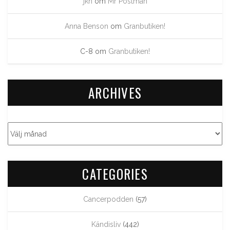
jkn
om
Mr Postman
Anna Benson
om
Granbutiken!
C-8
om
Granbutiken!
ARCHIVES
CATEGORIES
Cancerpodden
(57)
Kändisliv
(442)