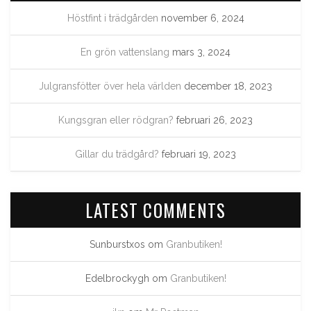
Höstfint i trädgården
november 6, 2024
En grön vattenslang
mars 3, 2024
Julgransfötter över hela världen
december 18, 2023
Kungsgran eller rödgran?
februari 26, 2023
Gillar du trädgård?
februari 19, 2023
LATEST COMMENTS
Sunburstxos
om
Granbutiken!
Edelbrockygh
om
Granbutiken!