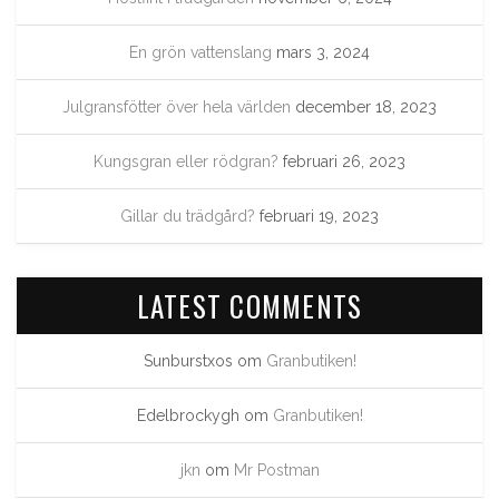
En grön vattenslang
mars 3, 2024
Julgransfötter över hela världen
december 18, 2023
Kungsgran eller rödgran?
februari 26, 2023
Gillar du trädgård?
februari 19, 2023
LATEST COMMENTS
Sunburstxos
om
Granbutiken!
Edelbrockygh
om
Granbutiken!
jkn
om
Mr Postman