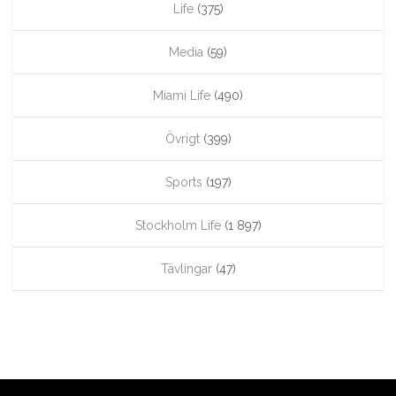
Life
(375)
Media
(59)
Miami Life
(490)
Övrigt
(399)
Sports
(197)
Stockholm Life
(1 897)
Tävlingar
(47)