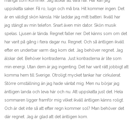
många som kommer. Jag älskar att vara här. Här kan jag
uppskatta saker. Få ro, lugn och må bra. Hit kommer ingen. Det
är en väldigt skön känsla. Här laddar jag mitt batteri. Ikväll har
jag stängt av min telefon. Snart även min dator. Skön musik
spelas. Ljusen är tända. Regnet faller ner. Det känns som om det
har varit på gång i flera dagar nu. Regnet. Och så äntligen ikväll
efter en underbar varm dag kom det. Jag behöver regnet. Jag
älskar det. Behöver kontrasterna. Just kontrasterna är lite som
min energi. Utan dem är jag ingenting. Det har varit rätt jobbigt att
komma hem till Sverige. Otroligt mycket tankar har cirkulerat.
Större omställning än jag hade väntat mig. Men nu börjar jag
äntligen landa och leva här och nu. Att uppskatta just det. Hela
sommaren ligger framför mig vilket ikväll äntligen känns roligt.
Och är det inte så att efter regn kommer sol? Man behöver det
där regnet. Jag är glad att det äntligen kom.