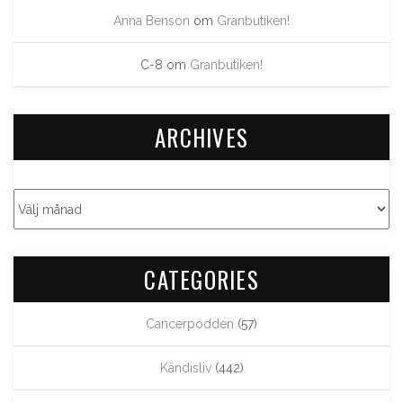
Anna Benson
om
Granbutiken!
C-8
om
Granbutiken!
ARCHIVES
CATEGORIES
Cancerpodden
(57)
Kändisliv
(442)