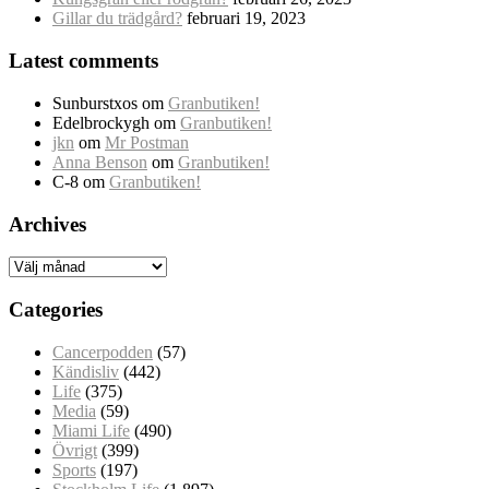
Gillar du trädgård?
februari 19, 2023
Latest comments
Sunburstxos
om
Granbutiken!
Edelbrockygh
om
Granbutiken!
jkn
om
Mr Postman
Anna Benson
om
Granbutiken!
C-8
om
Granbutiken!
Archives
Archives
Categories
Cancerpodden
(57)
Kändisliv
(442)
Life
(375)
Media
(59)
Miami Life
(490)
Övrigt
(399)
Sports
(197)