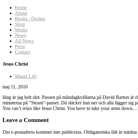
Home
About
Books / Design
Shop
Works
News
All News
Press
Contact
Jesus Christ
Miami Life
maj 11, 2010
Idag är jag helt slut. Passen på måndagkvällarna på David Barton är rikt
minuterna på ”Steam”-passet. Då släcker han ner och alla lägger sig på
You can’t relax like Jesus Christ. You have to take your arms down…” T
Leave a Comment
Din e-postadress kommer inte publiceras.
Obligatoriska fält är märkta