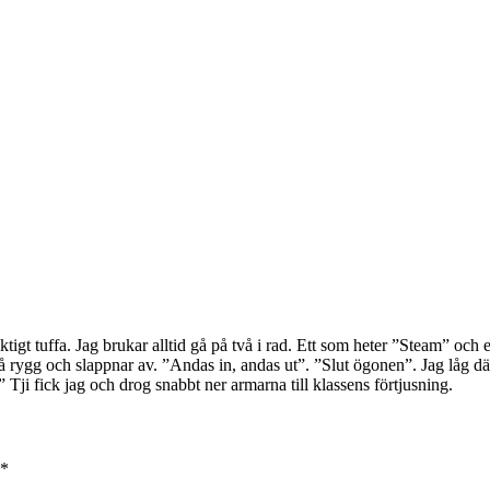
igt tuffa. Jag brukar alltid gå på två i rad. Ett som heter ”Steam” och e
 rygg och slappnar av. ”Andas in, andas ut”. ”Slut ögonen”. Jag låg där 
ji fick jag och drog snabbt ner armarna till klassens förtjusning.
*