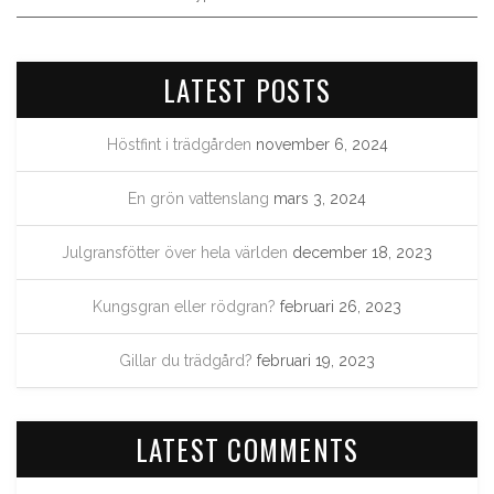
LATEST POSTS
Höstfint i trädgården
november 6, 2024
En grön vattenslang
mars 3, 2024
Julgransfötter över hela världen
december 18, 2023
Kungsgran eller rödgran?
februari 26, 2023
Gillar du trädgård?
februari 19, 2023
LATEST COMMENTS