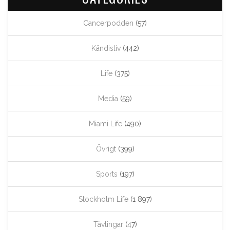
Cancerpodden
(57)
Kändisliv
(442)
Life
(375)
Media
(59)
Miami Life
(490)
Övrigt
(399)
Sports
(197)
Stockholm Life
(1 897)
Tävlingar
(47)