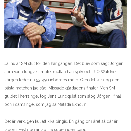
Ja, nu är SM slut för den här gången. Det blev som sagt Jörgen
som vann tungviktsmötet mellan han själv och J-O Waldner.
Jörgen leder nu 53-49 i inbördes möte. Och det var nog den
bästa matchen jag såg. Missade gårdagens finaler. Men SM-
guldet i herrsingel tog Jens Lundquist som slog Jörgen i final
och i damsingel som jag sa Matilda Ekholm.
Det är verkligen kul att kika pingis. En gång om året så där är
lagom. Fast nog är jag lite sugen igen. Japp.