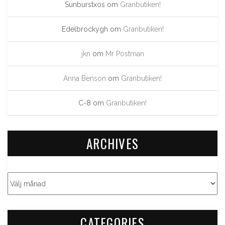
Sunburstxos
om
Granbutiken!
Edelbrockygh
om
Granbutiken!
jkn
om
Mr Postman
Anna Benson
om
Granbutiken!
C-8
om
Granbutiken!
ARCHIVES
CATEGORIES