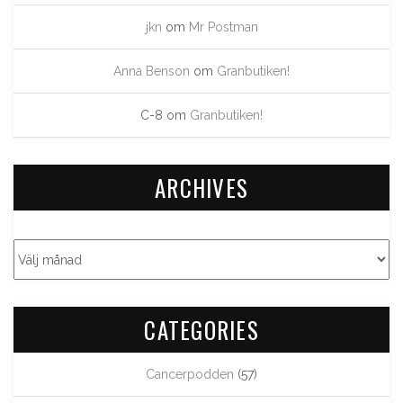
jkn
om
Mr Postman
Anna Benson
om
Granbutiken!
C-8
om
Granbutiken!
ARCHIVES
CATEGORIES
Cancerpodden
(57)