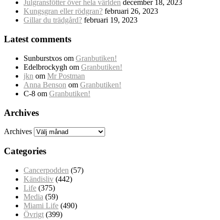
Julgransfötter över hela världen
december 18, 2023
Kungsgran eller rödgran?
februari 26, 2023
Gillar du trädgård?
februari 19, 2023
Latest comments
Sunburstxos
om
Granbutiken!
Edelbrockygh
om
Granbutiken!
jkn
om
Mr Postman
Anna Benson
om
Granbutiken!
C-8
om
Granbutiken!
Archives
Archives
Categories
Cancerpodden
(57)
Kändisliv
(442)
Life
(375)
Media
(59)
Miami Life
(490)
Övrigt
(399)