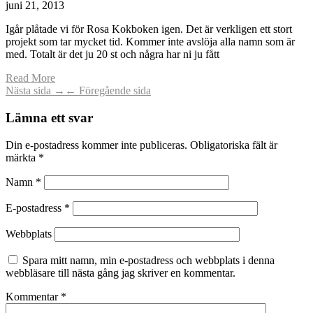
juni 21, 2013
Igår plåtade vi för Rosa Kokboken igen. Det är verkligen ett stort
projekt som tar mycket tid. Kommer inte avslöja alla namn som är
med. Totalt är det ju 20 st och några har ni ju fått
Read More
Nästa sida →
← Föregående sida
Lämna ett svar
Din e-postadress kommer inte publiceras.
Obligatoriska fält är
märkta
*
Namn
*
E-postadress
*
Webbplats
Spara mitt namn, min e-postadress och webbplats i denna
webbläsare till nästa gång jag skriver en kommentar.
Kommentar
*