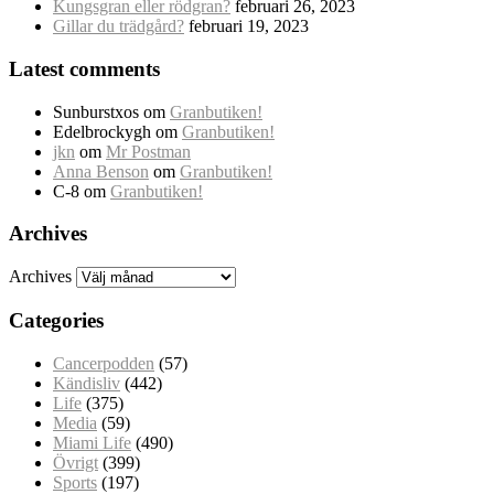
Kungsgran eller rödgran?
februari 26, 2023
Gillar du trädgård?
februari 19, 2023
Latest comments
Sunburstxos
om
Granbutiken!
Edelbrockygh
om
Granbutiken!
jkn
om
Mr Postman
Anna Benson
om
Granbutiken!
C-8
om
Granbutiken!
Archives
Archives
Categories
Cancerpodden
(57)
Kändisliv
(442)
Life
(375)
Media
(59)
Miami Life
(490)
Övrigt
(399)
Sports
(197)