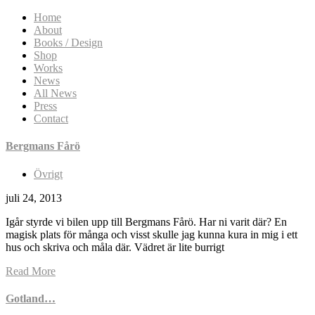
Home
About
Books / Design
Shop
Works
News
All News
Press
Contact
Bergmans Fårö
Övrigt
juli 24, 2013
Igår styrde vi bilen upp till Bergmans Fårö. Har ni varit där? En
magisk plats för många och visst skulle jag kunna kura in mig i ett
hus och skriva och måla där. Vädret är lite burrigt
Read More
Gotland…