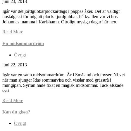
juni 23, 2013
Igår var det jordgubbarplockardags i pappas åker. Det är väldigt
nostalgiskt för mig att plocka jordgubbar. På kvällen var vi hos
Johannas mamma i Karlshamn. Otroligt mysiga dagar här nere
Read More
En midsommardröm
Övrigt
juni 22, 2013
Igår var en sann midsommardröm. Är i Småland och myser. Ni vet
när man sjunger Idas sommarvisa och visslar med grässtrå i
mungipan. Syrran hade fixat en magisk midsommar. Tack älskade
syst
Read More
Kan du gissa?
Övrigt