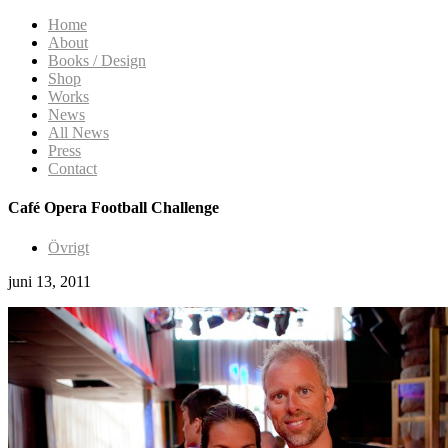
Home
About
Books / Design
Shop
Works
News
All News
Press
Contact
Café Opera Football Challenge
Övrigt
juni 13, 2011