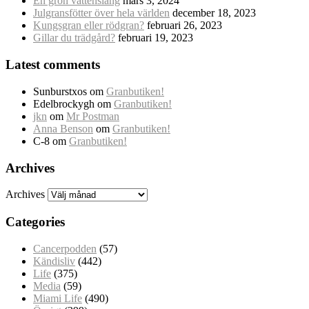
En grön vattenslang
mars 3, 2024
Julgransfötter över hela världen
december 18, 2023
Kungsgran eller rödgran?
februari 26, 2023
Gillar du trädgård?
februari 19, 2023
Latest comments
Sunburstxos
om
Granbutiken!
Edelbrockygh
om
Granbutiken!
jkn
om
Mr Postman
Anna Benson
om
Granbutiken!
C-8
om
Granbutiken!
Archives
Archives
Categories
Cancerpodden
(57)
Kändisliv
(442)
Life
(375)
Media
(59)
Miami Life
(490)