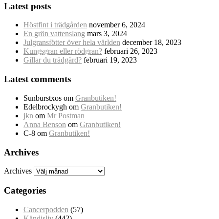
Latest posts
Höstfint i trädgården
november 6, 2024
En grön vattenslang
mars 3, 2024
Julgransfötter över hela världen
december 18, 2023
Kungsgran eller rödgran?
februari 26, 2023
Gillar du trädgård?
februari 19, 2023
Latest comments
Sunburstxos
om
Granbutiken!
Edelbrockygh
om
Granbutiken!
jkn
om
Mr Postman
Anna Benson
om
Granbutiken!
C-8
om
Granbutiken!
Archives
Archives
Categories
Cancerpodden
(57)
Kändisliv
(442)