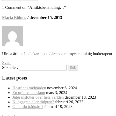
1 Comment on “
Ansiktsbehandling…
”
Maria Böhme
/ december 15, 2013
Ulrica är inte hudläkare men däremot en mycket duktig hudterapeut.
Svara
Sök efter:
Latest posts
Höstfint i trädgården
november 6, 2024
En grön vattenslang
mars 3, 2024
Julgransfötter över hela världen
december 18, 2023
Kungsgran eller rödgran?
februari 26, 2023
Gillar du trädgård?
februari 19, 2023