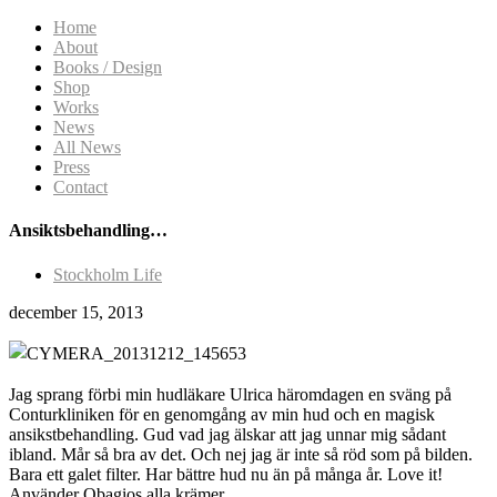
Home
About
Books / Design
Shop
Works
News
All News
Press
Contact
Ansiktsbehandling…
Stockholm Life
december 15, 2013
Jag sprang förbi min hudläkare Ulrica häromdagen en sväng på
Conturkliniken för en genomgång av min hud och en magisk
ansikstbehandling. Gud vad jag älskar att jag unnar mig sådant
ibland. Mår så bra av det. Och nej jag är inte så röd som på bilden.
Bara ett galet filter. Har bättre hud nu än på många år. Love it!
Använder Obagios alla krämer…