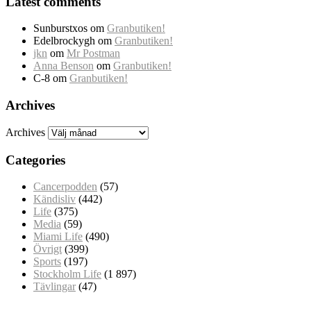
Latest comments
Sunburstxos
om
Granbutiken!
Edelbrockygh
om
Granbutiken!
jkn
om
Mr Postman
Anna Benson
om
Granbutiken!
C-8
om
Granbutiken!
Archives
Archives
Categories
Cancerpodden
(57)
Kändisliv
(442)
Life
(375)
Media
(59)
Miami Life
(490)
Övrigt
(399)
Sports
(197)
Stockholm Life
(1 897)
Tävlingar
(47)