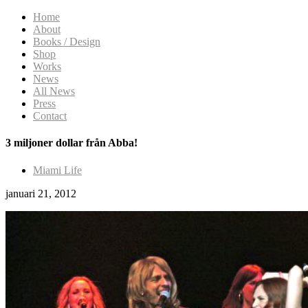
Home
About
Books / Design
Shop
Works
News
All News
Press
Contact
3 miljoner dollar från Abba!
Miami Life
januari 21, 2012