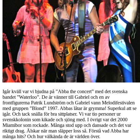
Igår kväll var vi bjudna på ”Abba the concert” med det svenska
bandet ”Waterloo”. De är vänner till Gabriel och en av
frontfigurerna Patrik Lundström och Gabriel vann Melodifestivalen
med gruppen ”Blond” 1997. Abbas låtar är grymma! Superkul att se
igår. Och tack snälla för bra sittplatser. Vi var tio personer ur
svenskkolonin som kikade och sjöng med. I övrigt var det 2000
Miamibor som rockade. Många stod upp och dansade och det var
riktigt drag. Älskar när man släpper loss så. Förstå vad Abba har
många hits? Och hur välkända de är världen över.