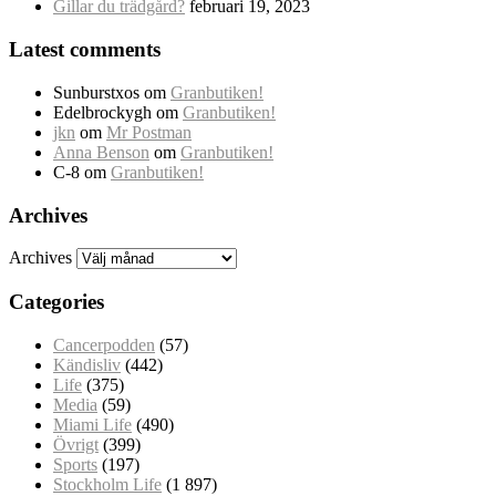
Gillar du trädgård?
februari 19, 2023
Latest comments
Sunburstxos
om
Granbutiken!
Edelbrockygh
om
Granbutiken!
jkn
om
Mr Postman
Anna Benson
om
Granbutiken!
C-8
om
Granbutiken!
Archives
Archives
Categories
Cancerpodden
(57)
Kändisliv
(442)
Life
(375)
Media
(59)
Miami Life
(490)
Övrigt
(399)
Sports
(197)
Stockholm Life
(1 897)